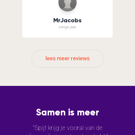
MrJacobs
vorige jaar
lees meer reviews
Samen is meer
"Spijt krijg je vooral van de