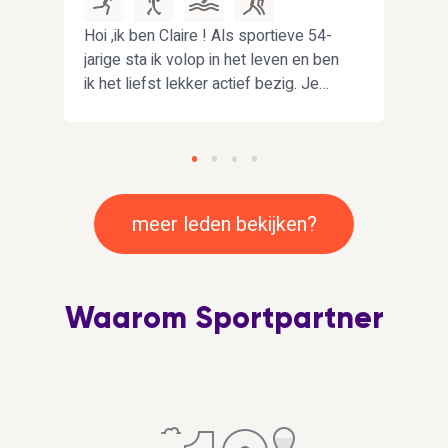
Hoi ,ik ben Claire ! Als sportieve 54-
Hoi!
s
jarige sta ik volop in het leven en ben
doch
ik het liefst lekker actief bezig. Je
wat 
vindt me dan ook regelmatig in het
waar
water tijdens het zwemmen of buiten
same
in de natuur voor het wandelen en
het 
lopen op de loopband thuis .
van 
Bewegen geeft me energie ,maar ik
en wa
meer leden bekijken?
hou ook van afwisseling. Daarom sta
samen
ik open om andere sporten uit te
om s
proberen.
Waarom Sportpartner