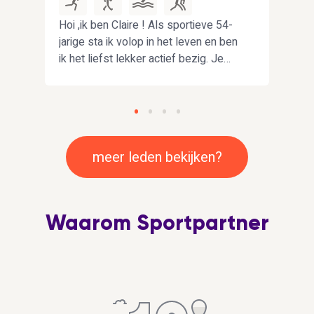
Hoi ,ik ben Claire ! Als sportieve 54-
Hoi!
s
jarige sta ik volop in het leven en ben
doch
ik het liefst lekker actief bezig. Je
wat 
vindt me dan ook regelmatig in het
waar
water tijdens het zwemmen of buiten
same
in de natuur voor het wandelen en
het 
lopen op de loopband thuis .
van 
Bewegen geeft me energie ,maar ik
en wa
meer leden bekijken?
hou ook van afwisseling. Daarom sta
samen
ik open om andere sporten uit te
om s
proberen.
Waarom Sportpartner