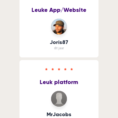
Leuke App/Website
Joris87
dit jaar
Leuk platform
MrJacobs