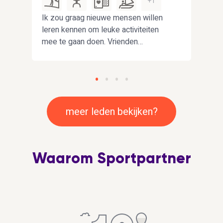
+1
Ik zou graag nieuwe mensen willen
Hoi, 
leren kennen om leuke activiteiten
word
mee te gaan doen. Vrienden
lere
nd,
omschrijven me als nieuwsgierig,
avontuurlijk en betrouwbaar.
st
en
meer leden bekijken?
Waarom Sportpartner