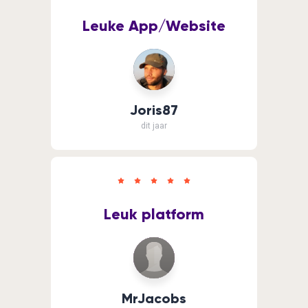
Leuke App/Website
Joris87
dit jaar
Leuk platform
MrJacobs