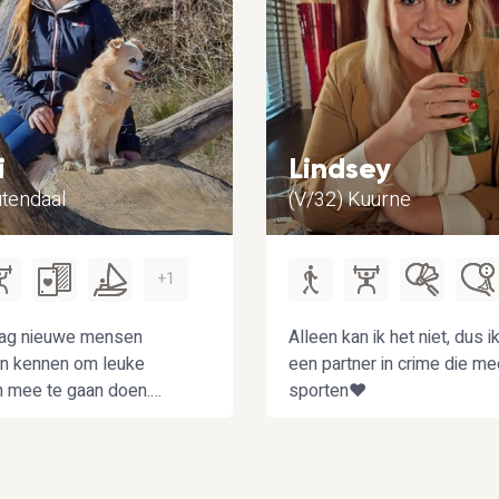
i
Lindsey
utendaal
(V/32) Kuurne
+1
aag nieuwe mensen
Alleen kan ik het niet, dus 
ren kennen om leuke
een partner in crime die me
en mee te gaan doen.
sporten❤️
omschrijven me als
ig, avontuurlijk en
ar.