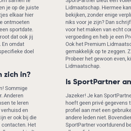
? Om samen te
SportPartner biedt een volle
en je op de juiste
Lidmaatschap. Hiermee kan
jes elkaar hier
bekijken, zonder enige verpli
tje ontmoeten
niks voor je zijn? Dan schrij
 een sportdate.
voor het maken van echt co
oot dat ook jij
vergoeding en heb je een 
t. En omdat
Ook het Premium Lidmaatsc
specifieke doel
gemakkelijk op te zeggen. 
Probeer het gewoon even, ki
Lidmaatschap.
zich in?
Is SportPartner a
nen! Sommige
r. Anderen
Jazeker! Je kan SportPartn
sen te leren
hoeft geen privé gegevens 
 verhuisd en
profiel aan met een gebrui
jn er ook bij die
andere leden niet. Bovendie
 contacten. Het
SportPartner voortdurend b