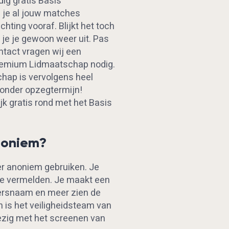
dig gratis Basis
 je al jouw matches
chting vooraf. Blijkt het toch
f je je gewoon weer uit. Pas
ntact vragen wij een
Premium Lidmaatschap nodig.
hap is vervolgens heel
Zonder opzegtermijn!
jk gratis rond met het Basis
noniem?
er anoniem gebruiken. Je
te vermelden. Je maakt een
kersnaam en meer zien de
n is het veiligheidsteam van
ezig met het screenen van