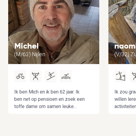
Michel
naom
(M/63) Nijlen
(V/32) Z
Ik ben Mich en ik ben 62 jaar. Ik
Ik zou gr
ben net op pensioen en zoek een
willen le
toffe dame om samen leuke
activiteit
dingen te doen zoals samen
Vrienden 
sporten, reizen en gezellig samen
nieuwsgier
eens een etentje
betrouwba