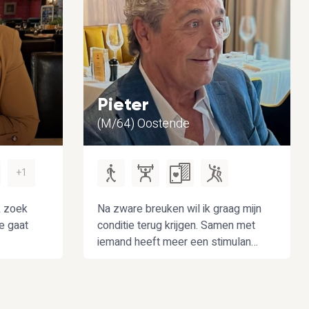
Pieter
(M/64) Oostende
+1
ik zoek
Na zware breuken wil ik graag mijn
e gaat
conditie terug krijgen. Samen met
iemand heeft meer een stimulans
en doorzetting...