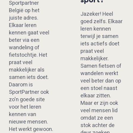
Sportpartner
België op het
Jazeker! Heel
juiste adres.
goed zelfs. Elkaar
Elkaar leren
leren kennen
kennen gaat veel
terwijl je samen
beter via een
iets actiefs doet
wandeling of
praat veel
fietstochtje. Het
makkelijker.
praat veel
Samen fietsen of
makkelijker als
wandelen werkt
samen iets doet.
veel beter dan op
Daarom is
een stoel naast
SportPartner ook
elkaar zitten.
zo'n goede site
Maar er zijn ook
voor het leren
veel mensen lid
kennen van
omdat ze een
nieuwe mensen.
stok achter de
Het werkt gewoon.
deur zoeken.