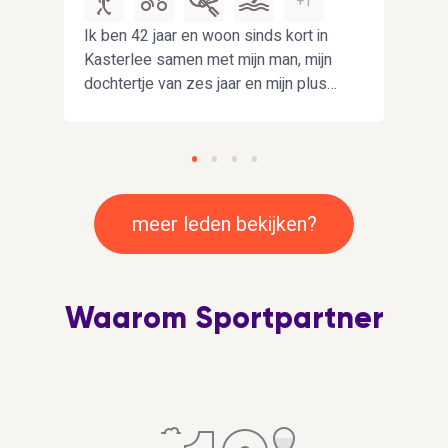
+1
en
Ik ben 42 jaar en woon sinds kort in
Hoi,
en
Kasterlee samen met mijn man, mijn
voor
dochtertje van zes jaar en mijn plus
in h
zoon van 11 jaar. Ik ben op zoek naar
Mar
een leuke vriendin die ook kinderen
heeft rond de leeftijd van mijn
dochtertje zodat we samen eens
kunnen gaan wandelen of naar een
meer leden bekijken?
speeltuin in de buurt kunnen gaan.
Waarom Sportpartner