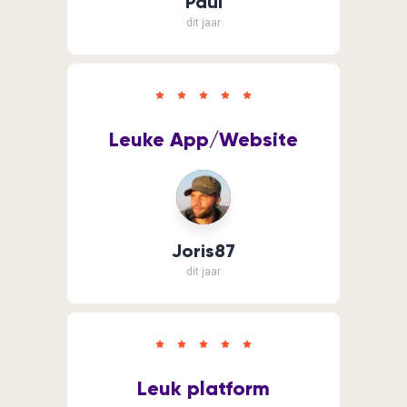
Paul
dit jaar
Leuke App/Website
Joris87
dit jaar
Leuk platform