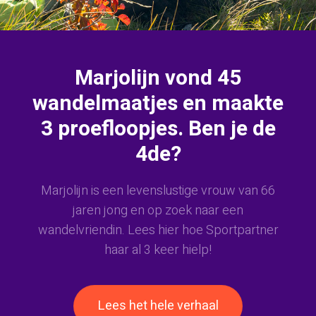
Marjolijn vond 45
wandelmaatjes en maakte
3 proefloopjes. Ben je de
4de?
Marjolijn is een levenslustige vrouw van 66
jaren jong en op zoek naar een
wandelvriendin. Lees hier hoe Sportpartner
haar al 3 keer hielp!
Lees het hele verhaal