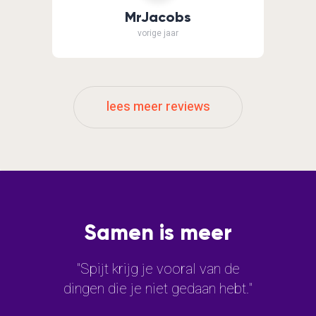
MrJacobs
vorige jaar
lees meer reviews
Samen is meer
"Spijt krijg je vooral van de
dingen die je niet gedaan hebt."