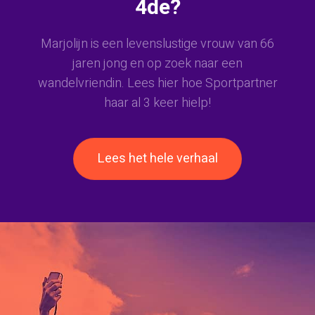
4de?
Marjolijn is een levenslustige vrouw van 66
jaren jong en op zoek naar een
wandelvriendin. Lees hier hoe Sportpartner
haar al 3 keer hielp!
Lees het hele verhaal