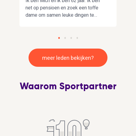
Ik ben Mich en ik ben 62 jaar. Ik ben
Hoi,
m
net op pensioen en zoek een toffe
voor
dame om samen leuke dingen te
in h
n
doen zoals samen sporten, reizen en
Mar
gezellig samen eens een etentje
meer leden bekijken?
Waarom Sportpartner