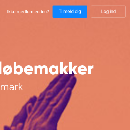
Tilmeld dig
Log ind
Ikke medlem endnu?
 løbemakker
nmark