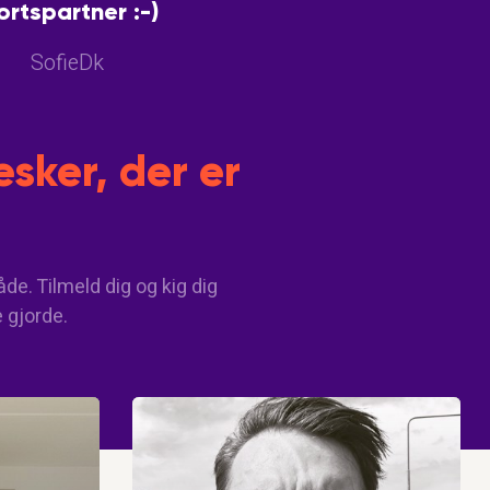
ortspartner :-)
SofieDk
sker, der er
de. Tilmeld dig og kig dig
e gjorde.