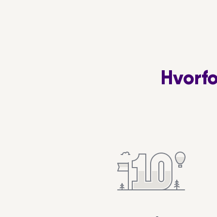
bruge tid
kan mødes
eller bar 
at kende 
kulturelle 
Hvorf