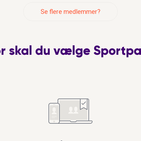
 sammen med venner. Vi
Se flere medlemmer?
 i gang mellem på café
hvor vi kunne lære bedre
både hinanden og
regler.
or skal du vælge Sportpa