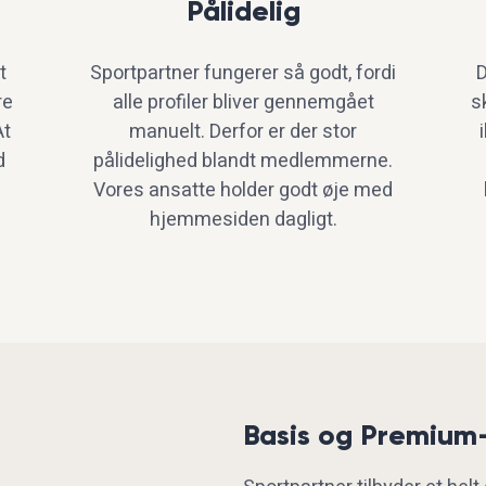
Pålidelig
t
Sportpartner fungerer så godt, fordi
D
re
alle profiler bliver gennemgået
s
At
manuelt. Derfor er der stor
d
pålidelighed blandt medlemmerne.
Vores ansatte holder godt øje med
hjemmesiden dagligt.
Basis og Premiu