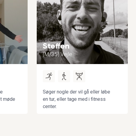
Steffen
(M/35) Vejle
le
Søger nogle der vil gå eller løbe
mt møde
en tur, eller tage med i fitness
center.