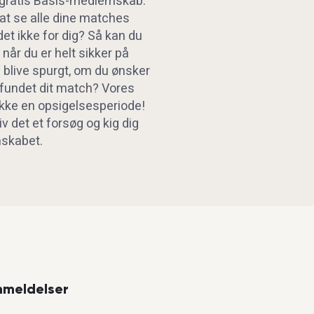
t gratis Basis-medlemskab.
 at se alle dine matches
det ikke for dig? Så kan du
 når du er helt sikker på
l blive spurgt, om du ønsker
u fundet dit match? Vores
ke en opsigelsesperiode!
iv det et forsøg og kig dig
skabet.
nmeldelser