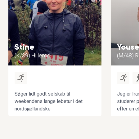
Stine
Youse
(K/39) Hillerød
(M/48) 
Søger lidt godt selskab til
Jeg er Ira
weekendens lange løbetur i det
studerer p
nordsjællandske
efter en e
som de kun
forberede
kan godt 
venner, a