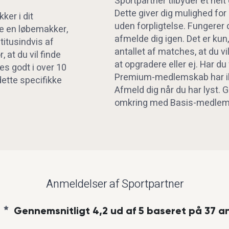
Sportpartner tilbyder et hel
Dette giver dig mulighed for
ker i dit
uden forpligtelse. Fungerer 
de en løbemakker,
afmelde dig igen. Det er kun,
itusindvis af
antallet af matches, at du vi
at du vil finde
at opgradere eller ej. Har d
es godt i over 10
Premium-medlemskab har ik
 dette specifikke
Afmeld dig når du har lyst. G
omkring med Basis-medlem
Anmeldelser af Sportpartner
Gennemsnitligt 4,2 ud af 5 baseret på 37 a