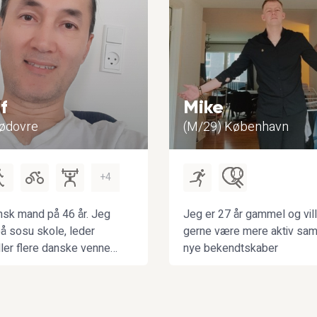
f
Mike
Rødovre
(M/29) København
+4
nsk mand på 46 år. Jeg
Jeg er 27 år gammel og vil
å sosu skole, leder
gerne være mere aktiv sa
ller flere danske venner
nye bekendtskaber
ne hjælpe mig til at
 min dansk sprog. Jeg
lide at træne med mine
t gå en tur sammen og