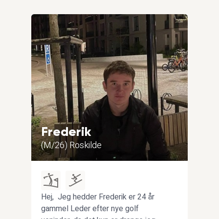
Frederik
Na
(M/26) Roskilde
(K/2
Hej, Jeg hedder Frederik er 24 år
Jeg 
gammel Leder efter nye golf
kvin