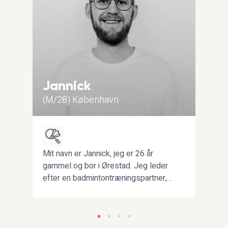
Jannick
Yo
(M/28) København
(M/
Mit navn er Jannick, jeg er 26 år
Jeg 
,
gammel og bor i Ørestad. Jeg leder
stud
efter en badmintontræningspartner,
en e
der kan træne med mig 1-2 gange
kunn
om ugen. Jeg er forholdsvis ny i
dans
spillet.
træn
samm