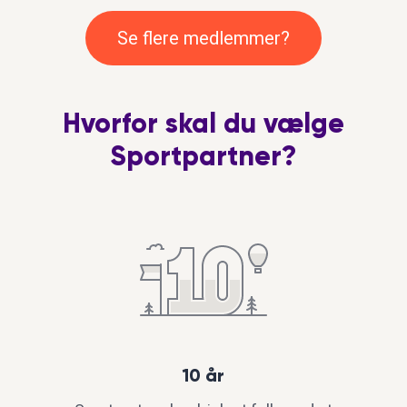
venn
Se flere medlemmer?
på ca
bedr
kultu
Hvorfor skal du vælge
Sportpartner?
10 år