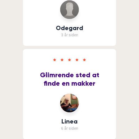
Odegard
3 år siden
Glimrende sted at
finde en makker
Linea
6 år siden