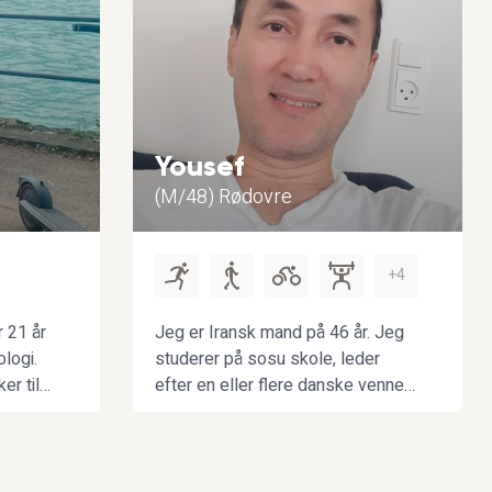
Yousef
(M/48) Rødovre
+4
 21 år
Jeg er Iransk mand på 46 år. Jeg
ologi.
studerer på sosu skole, leder
r til
efter en eller flere danske venner
selv
som de kunne hjælpe mig til at
m og
forberede min dansk sprog. Jeg
! Hvis
kan godt lide at træne med mine
e efter
venner, at gå en tur sammen og