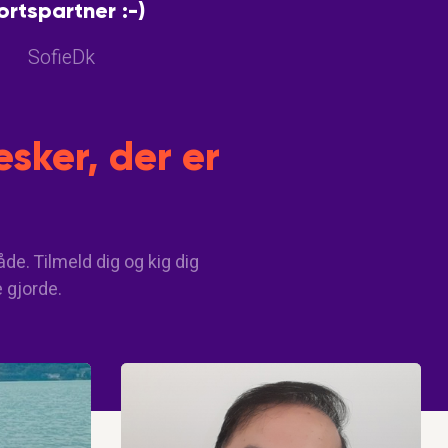
ortspartner :-)
SofieDk
sker, der er
de. Tilmeld dig og kig dig
e gjorde.