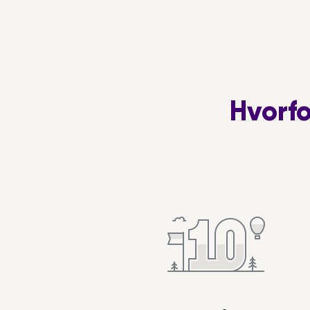
endnu, og har heller ikke cykeltøjet
på plads endnu 😊 Søger en, der
ikke går op i, at det skal være
perfekt – og hvor vi samtidig kan
hygge os og holde lidt pauser
med en is eller kaffe. Glæder mig
Hvorf
til at finde en cykelpartner ☺️