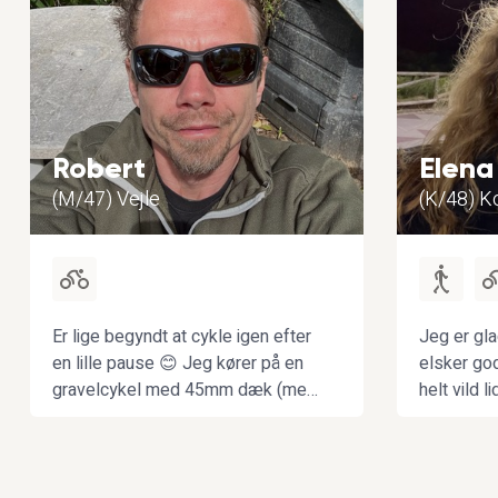
Robert
Elena
(M/47) Vejle
(K/48) 
Er lige begyndt at cykle igen efter
Jeg er gla
en lille pause 😊 Jeg kører på en
elsker go
gravelcykel med 45mm dæk (men
helt vild l
bruger den mest til landevej) –
jeg at cykl
lige nu er det småture på 20 - 45
lang tur i d
km. Jeg holder en okay fart, men
ved ikke, hvad mit output i watt er