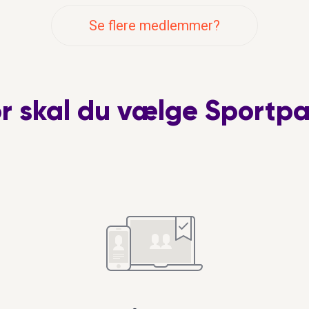
turene er jeg også med på 
Se flere medlemmer?
or skal du vælge Sportpa