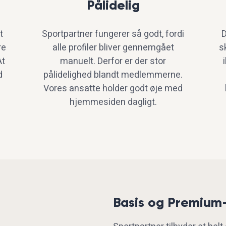
Pålidelig
t
Sportpartner fungerer så godt, fordi
D
re
alle profiler bliver gennemgået
s
At
manuelt. Derfor er der stor
d
pålidelighed blandt medlemmerne.
Vores ansatte holder godt øje med
hjemmesiden dagligt.
Basis og Premiu