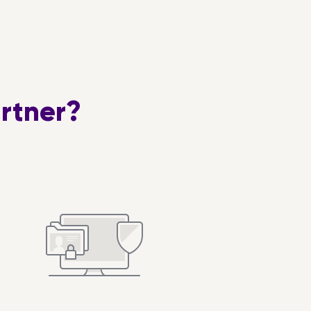
det!☺️
bruge tid sammen med venner. Vi
kan mødes i gang mellem på café
eller bar hvor vi kunne lære bedre
at kende både hinanden og
kulturelle regler.
rtner?