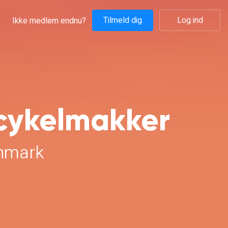
Tilmeld dig
Log ind
Ikke medlem endnu?
cykelmakker
anmark