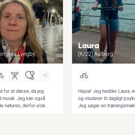
Laura
Kongens Lyngby
(K/22) Aalborg
+2
d for at danse, da jeg
Hejsa! Jeg hedder Laura, er
d musik. Jeg kan også
og studerer til dagligt psyk
ide naturen, derfor elsker
Jeg søger en træningsmakke
e eller gå en kort eller
ture på racercykel - jeg er 
et fri luft.
nybegynder, men i god for
med massere af gå på mod
man har lyst til en kop kaff