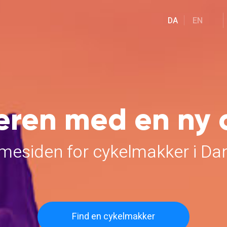
DA
EN
eren med en ny 
esiden for cykelmakker i D
Find en cykelmakker