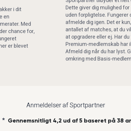
Sportpartner tilbyder et hel
Dette giver dig mulighed for
kker i dit
uden forpligtelse. Fungerer 
de en
afmelde dig igen. Det er kun,
mmerater. Med
antallet af matches, at du vi
der chance for,
at opgradere eller ej. Har d
fungeret
Premium-medlemskab har ik
ner er blevet
Afmeld dig når du har lyst. G
omkring med Basis-medlem
Anmeldelser af Sportpartner
Gennemsnitligt 4,2 ud af 5 baseret på 38 a