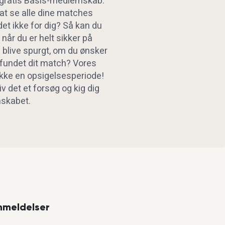
t gratis Basis-medlemskab.
 at se alle dine matches
det ikke for dig? Så kan du
 når du er helt sikker på
l blive spurgt, om du ønsker
u fundet dit match? Vores
ke en opsigelsesperiode!
iv det et forsøg og kig dig
skabet.
nmeldelser