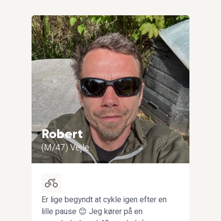
Robert
El
(M/47) Vejle
(K/
g
Er lige begyndt at cykle igen efter en
Jeg e
lille pause 😊 Jeg kører på en
elsk