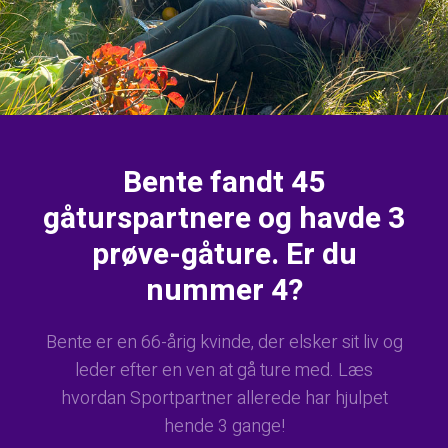
Bente fandt 45
gåturspartnere og havde 3
prøve-gåture. Er du
nummer 4?
Bente er en 66-årig kvinde, der elsker sit liv og
leder efter en ven at gå ture med. Læs
hvordan Sportpartner allerede har hjulpet
hende 3 gange!