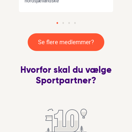
nordsjællandske
en e
kunn
dans
træn
samm
venn
Se flere medlemmer?
på ca
bedr
kultu
Hvorfor skal du vælge
Sportpartner?