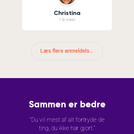
Christina
7 år siden
Læs flere anmeldelser
Sammen er bedre
"Du vil mest af alt fortryde de
ting, du ikke har gjort."