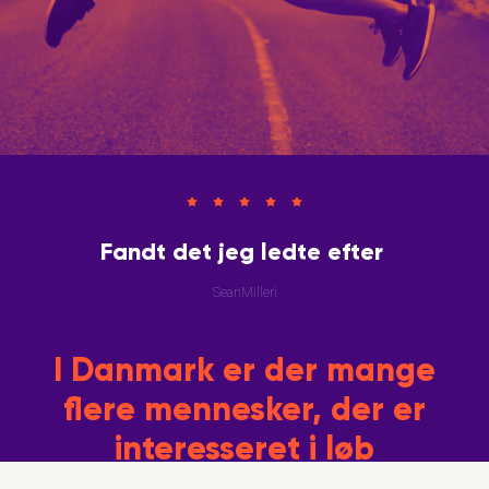
Fandt det jeg ledte efter
SeanMilleri
I Danmark er der mange
flere mennesker, der er
interesseret i løb