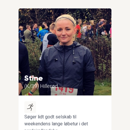
Stine
Yo
(K/39) Hillerød
(M/
Søger lidt godt selskab til
Jeg 
weekendens lange løbetur i det
stud