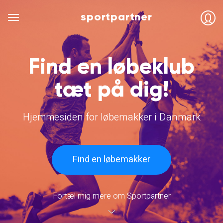
sportpartner
Find en løbeklub
tæt på dig!
Hjemmesiden for løbemakker i Danmark
Find en løbemakker
Fortæl mig mere om Sportpartner