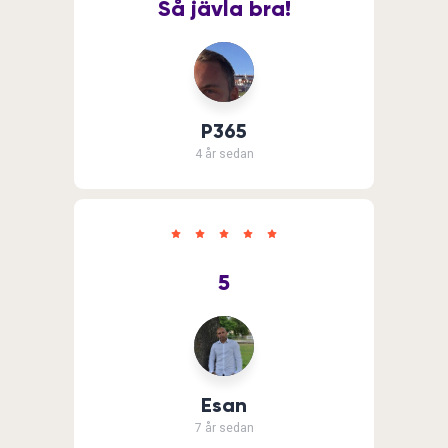
Så jävla bra!
P365
4 år sedan
5
Esan
7 år sedan