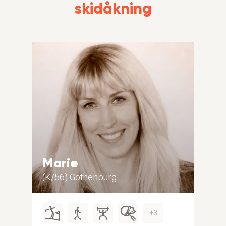
skidåkning
Marie
Ch
(K/56) Gothenburg
(M/
+3