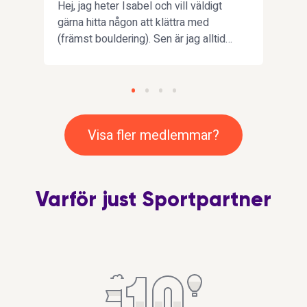
Hej, jag heter Isabel och vill väldigt
Göteb
tyr
gärna hitta någon att klättra med
hjärt
(främst bouldering). Sen är jag alltid
värld
på att testa nya sporter också
Jag 
och s
daga
reso
att l
Visa fler medlemmar?
någo
en m
ett 
bokar
Varför just Sportpartner
som 
(om 
du v
en b