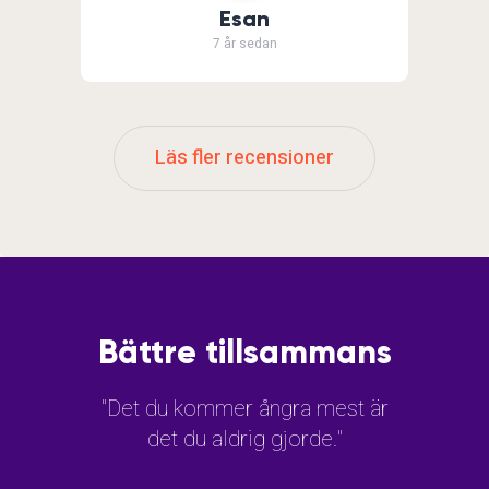
Esan
7 år sedan
Läs fler recensioner
Bättre tillsammans
"Det du kommer ångra mest är
det du aldrig gjorde."