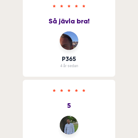
Så jävla bra!
P365
4 år sedan
5