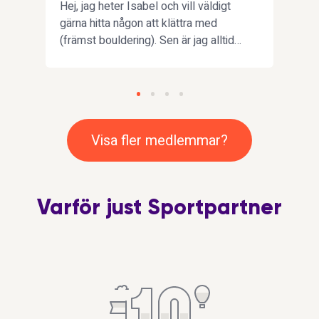
Hej, jag heter Isabel och vill väldigt
Sakna
gärna hitta någon att klättra med
söke
(främst bouldering). Sen är jag alltid
Tror 
på att testa nya sporter också
först
Du
d
Visa fler medlemmar?
Varför just Sportpartner