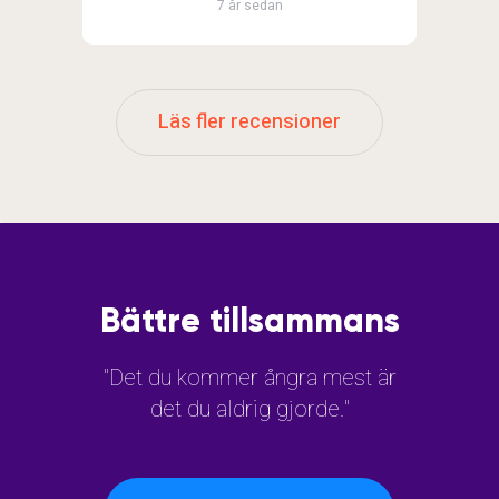
7 år sedan
Läs fler recensioner
Bättre tillsammans
"Det du kommer ångra mest är
det du aldrig gjorde."