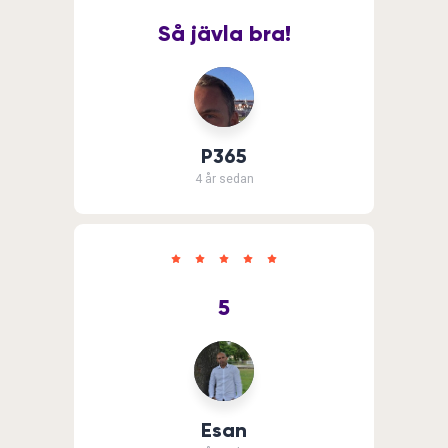
Så jävla bra!
P365
4 år sedan
5
Esan