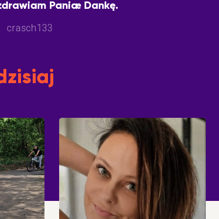
zdrawiam Paniæ Dankę.
crasch133
dzisiaj