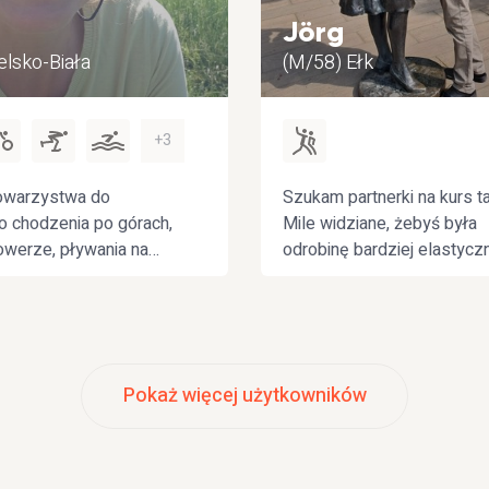
Jörg
elsko-Biała
(M/58) Ełk
+3
owarzystwa do
Szukam partnerki na kurs t
 chodzenia po górach,
Mile widziane, żebyś była
rowerze, pływania na
odrobinę bardziej elastyczn
nych aktywności.
pani na zdjęciu.
Pokaż więcej użytkowników