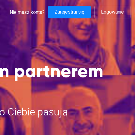
Zarejestruj się
Logowanie
Nie masz konta?
ym partnerem
o Ciebie pasują