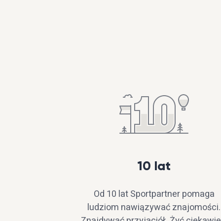
mogłem wcześniej tylko
pomarzyć. Zapraszam chętnych
na wspólne wyprawy.
10 lat
Od 10 lat Sportpartner pomaga
ludziom nawiązywać znajomości.
Znajdywać przyjaciół. Żyć ciekawiej