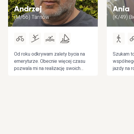
Andrzej
Ania
(M/66) Tarnów
(K/49) Bi
Od roku odkrywam zalety bycia na
Szukam t
emeryturze. Obecnie więcej czasu
wspólnego
pozwala mi na realizację swoich
jazdy na 
pasji, co wcześniej wciąż
supie i in
odkładałem na potem. Regularny
basen, joga, rower, narty czy kajaki
sprawiają mi wiele przyjemności i
dają pozytywne nastawienie do
życia. Od roku odkrywam też
zalety elektryka - pozwala mi on
odkrywać okoliczne górskie i
leśne trasy, o których na szosie