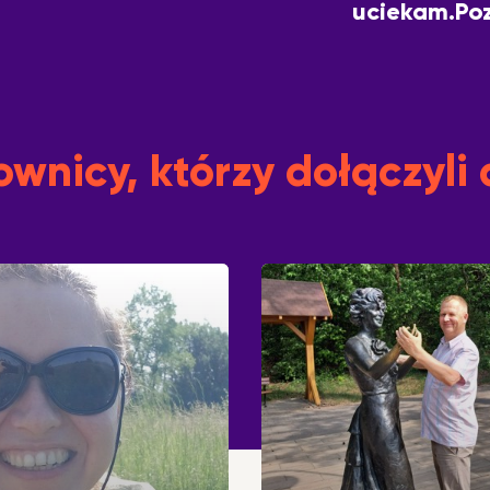
.
uciekam.Po
wnicy, którzy dołączyli 