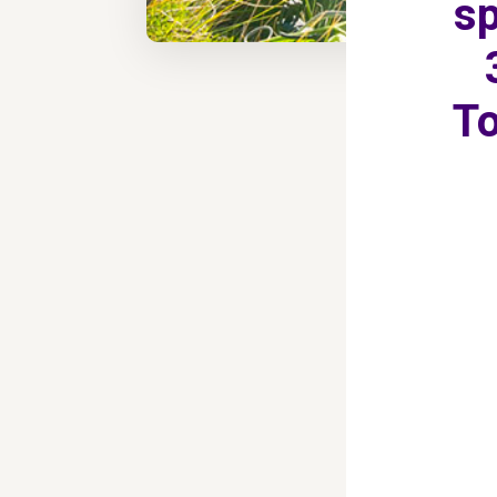
sp
To