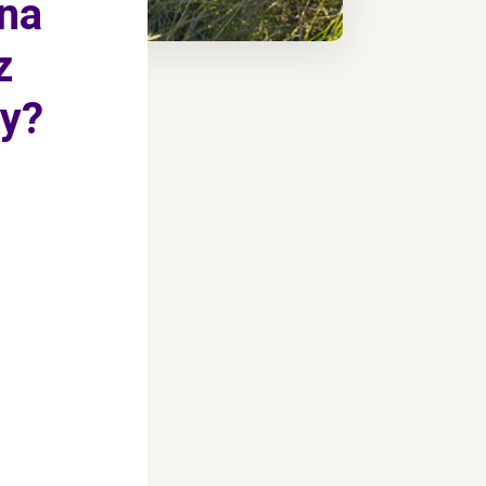
 na
z
ny?