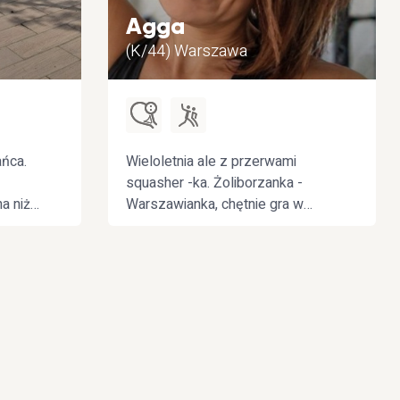
Agga
(K/44) Warszawa
ańca.
Wieloletnia ale z przerwami
squasher -ka. Żoliborzanka -
a niż
Warszawianka, chętnie gra w
piątek w godzinach
przedpołudniowych ( work &
balance). Taniecuję też chętnie
oprócz tanga.