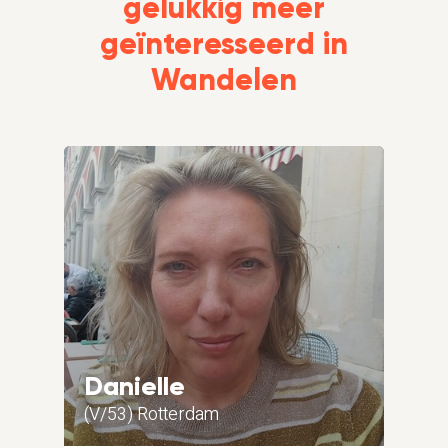
gelukkig meer
geïnteresseerd in
Wandelen
Danielle
Eri
(V/53) Rotterdam
(M/5