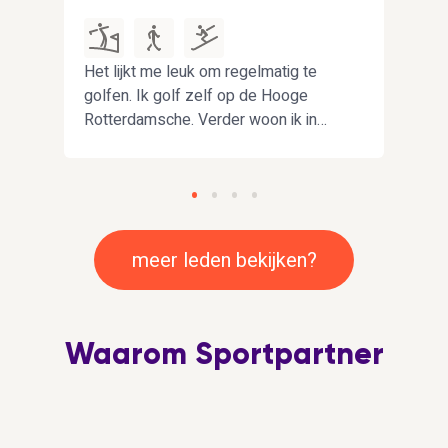
Het lijkt me leuk om regelmatig te
Ik z
golfen. Ik golf zelf op de Hooge
race
Rotterdamsche. Verder woon ik in
fiets
Rotterdam en ben vrij relaxed als
voor
mens. Het leven is kort dus vooral
(mee
veel genieten.
rugz
meer leden bekijken?
Waarom Sportpartner