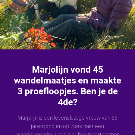
Marjolijn vond 45
wandelmaatjes en maakte
3 proefloopjes. Ben je de
4de?
Marjolijn is een levenslustige vrouw van 66
jaren jong en op zoek naar een
wandelvriendin. Lees hier hoe Sportpartner