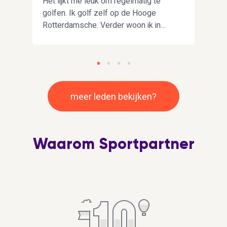
Het lijkt me leuk om regelmatig te
Ik z
golfen. Ik golf zelf op de Hooge
race
Rotterdamsche. Verder woon ik in
fiets
Rotterdam en ben vrij relaxed als
voor
mens. Het leven is kort dus vooral
(mee
veel genieten.
rugz
meer leden bekijken?
Waarom Sportpartner