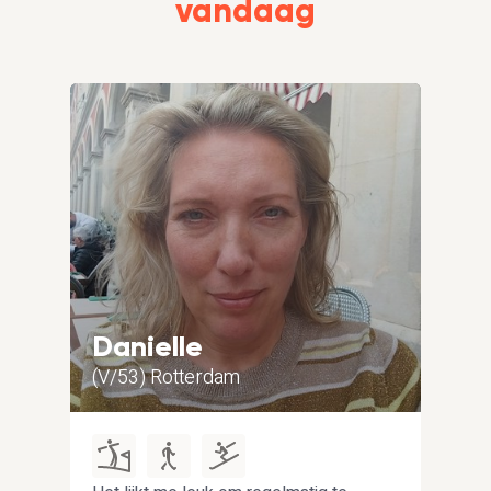
vandaag
Danielle
Eri
(V/53) Rotterdam
(M/5