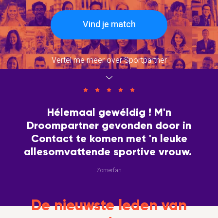
Vind je match
Vertel me meer over Sportpartner
Hélemaal gewéldig ! M'n
Droompartner gevonden door in
Contact te komen met 'n leuke
allesomvattende sportive vrouw.
Zomerfan
De nieuwste leden van