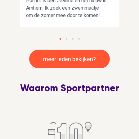
en
Hoi hoi, ik ben Jeanine en net nieuw in
Hoi!
Arnhem. Ik zoek een zwemmaatje
gewo
l
om de zomer mee door te komen!
onts
Hopelijk kunnen we elkaar een beetje
same
😊
motiveren Ik houd ook van fietsen en
geru
wandelen
meer leden bekijken?
Waarom Sportpartner