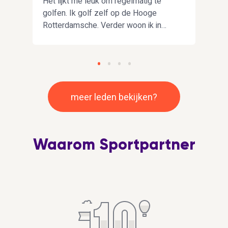
Het lijkt me leuk om regelmatig te
Ik z
golfen. Ik golf zelf op de Hooge
race
Rotterdamsche. Verder woon ik in
fiets
Rotterdam en ben vrij relaxed als
voor
mens. Het leven is kort dus vooral
(mee
veel genieten.
rugz
meer leden bekijken?
Waarom Sportpartner