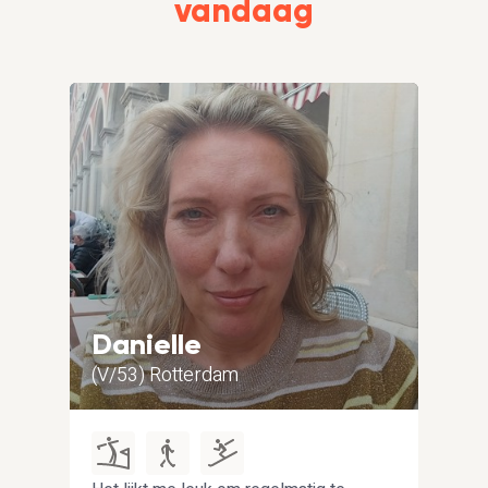
vandaag
Danielle
Eri
(V/53) Rotterdam
(M/5