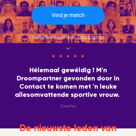
Vind je match
Vertel me meer over Sportpartner
Hélemaal gewéldig ! M'n
Droompartner gevonden door in
Contact te komen met 'n leuke
allesomvattende sportive vrouw.
Zomerfan
De nieuwste leden van