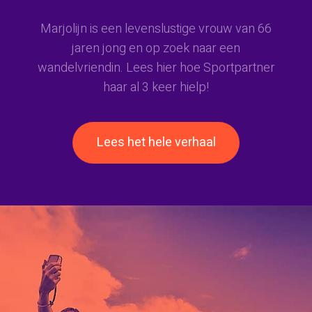
Marjolijn is een levenslustige vrouw van 66
jaren jong en op zoek naar een
wandelvriendin. Lees hier hoe Sportpartner
haar al 3 keer hielp!
Lees het hele verhaal