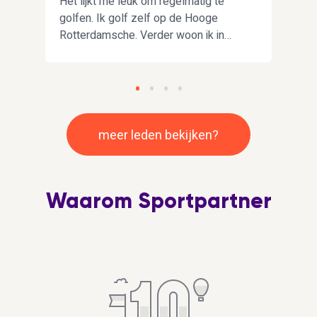
Het lijkt me leuk om regelmatig te
Hoi h
golfen. Ik golf zelf op de Hooge
Arnh
n
Rotterdamsche. Verder woon ik in
om d
Rotterdam en ben vrij relaxed als
Hope
mens. Het leven is kort dus vooral
moti
veel genieten.
wand
meer leden bekijken?
Waarom Sportpartner