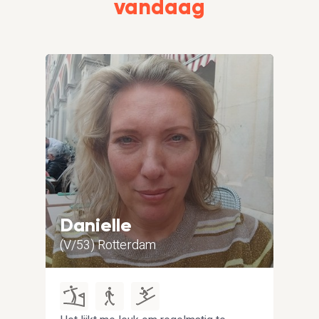
vandaag
Danielle
Je
(V/53) Rotterdam
(V/