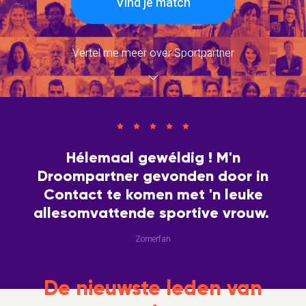
Vind je match
Vertel me meer over Sportpartner
Hélemaal gewéldig ! M'n
Droompartner gevonden door in
Contact te komen met 'n leuke
allesomvattende sportive vrouw.
Zomerfan
De nieuwste leden van