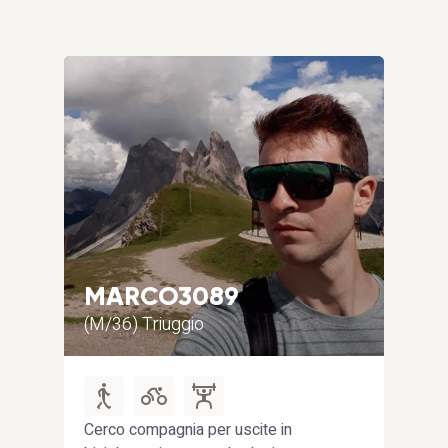
MARCO3089
E
(M/36) Triuggio
(F/
Cerco compagnia per uscite in
Mont