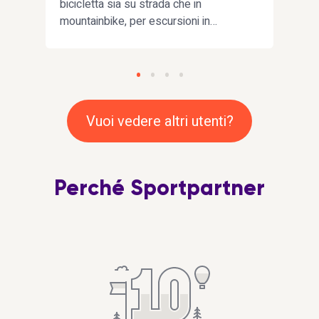
e,
bicicletta sia su strada che in
incon
mountainbike, per escursioni in
ma m
na
montagna o dove portano le gambe,
bici.
ma anche per una semplice
andi
passeggiata all'aria aperta
Vuoi vedere altri utenti?
Perché Sportpartner